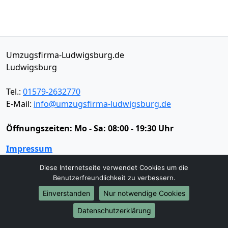
Umzugsfirma-Ludwigsburg.de
Ludwigsburg
Tel.:
01579-2632770
E-Mail:
info@umzugsfirma-ludwigsburg.de
Öffnungszeiten:
Mo - Sa: 08:00 - 19:30 Uhr
Impressum
Datenschutz
Diese Internetseite verwendet Cookies um die
Benutzerfreundlichkeit zu verbessern.
Einverstanden
Nur notwendige Cookies
Umzugsservice
Datenschutzerklärung
Umzugsservice
Behördenumzug
Büroumzug
Fernumzug
Firmenumzug
Laborumzug